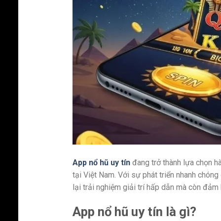
App nổ hũ uy tín
đang trở thành lựa chọn hà
tại Việt Nam. Với sự phát triển nhanh chó
lại trải nghiệm giải trí hấp dẫn mà còn đảm
App nổ hũ uy tín là gì?