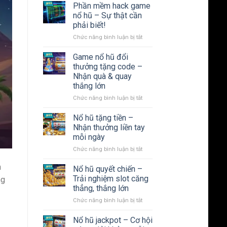
nổ
–
Phần mềm hack game
hũ
Nhận
nổ hũ – Sự thật cần
cho
thưởng
phải biết!
iOS
miễn
Chức năng bình luận bị tắt
ở
–
phí
Phần
Quay
mềm
slot
Game nổ hũ đổi
hack
mượt,
thưởng tặng code –
game
thắng
Nhận quà & quay
nổ
lớn
thắng lớn
hũ
trên
–
Chức năng bình luận bị tắt
iPhone
ở
Sự
Game
thật
nổ
Nổ hũ tặng tiền –
cần
hũ
Nhận thưởng liền tay
phải
đổi
mỗi ngày
biết!
thưởng
Chức năng bình luận bị tắt
ở
tặng
Nổ
code
n
hũ
–
Nổ hũ quyết chiến –
tặng
Nhận
Trải nghiệm slot căng
ng
tiền
quà
thẳng, thắng lớn
–
&
Chức năng bình luận bị tắt
ở
Nhận
quay
Nổ
thưởng
thắng
hũ
liền
Nổ hũ jackpot – Cơ hội
lớn
quyết
tay