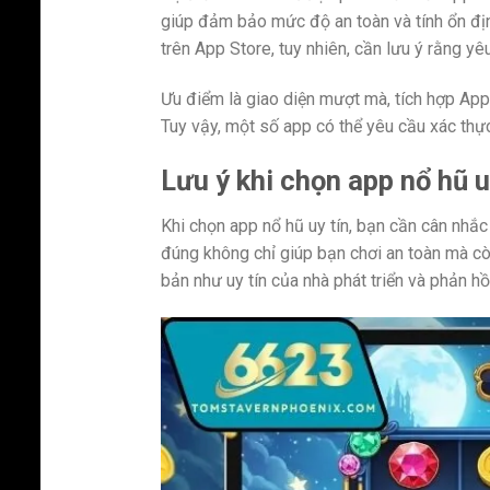
giúp đảm bảo mức độ an toàn và tính ổn đị
trên App Store, tuy nhiên, cần lưu ý rằng yêu
Ưu điểm là giao diện mượt mà, tích hợp Appl
Tuy vậy, một số app có thể yêu cầu xác thực
Lưu ý khi chọn app nổ hũ u
Khi chọn app nổ hũ uy tín, bạn cần cân nhắc 
đúng không chỉ giúp bạn chơi an toàn mà còn
bản như uy tín của nhà phát triển và phản h