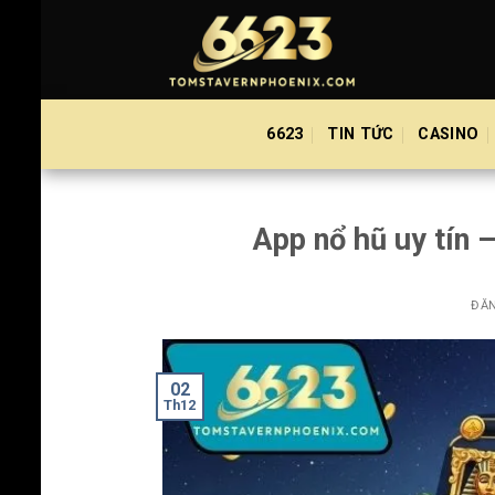
Bỏ
qua
nội
dung
6623
TIN TỨC
CASINO
App nổ hũ uy tín –
ĐĂ
02
Th12