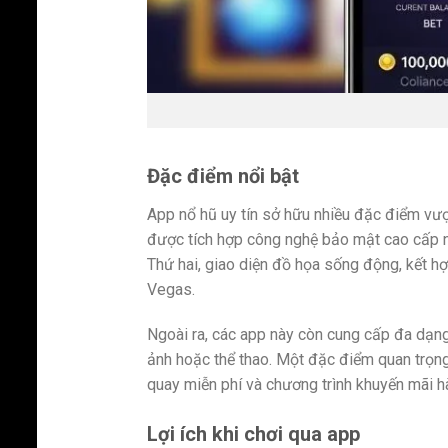
Đặc điểm nổi bật
App nổ hũ uy tín sở hữu nhiều đặc điểm vượ
được tích hợp công nghệ bảo mật cao cấp nh
Thứ hai, giao diện đồ họa sống động, kết h
Vegas.
Ngoài ra, các app này còn cung cấp đa dạng 
ảnh hoặc thể thao. Một đặc điểm quan trọng
quay miễn phí và chương trình khuyến mãi h
Lợi ích khi chơi qua app