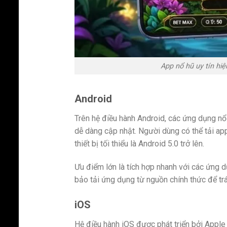
App nổ hũ uy tín hi
Android
Trên hệ điều hành Android, các ứng dụng nổ
dễ dàng cập nhật. Người dùng có thể tải app
thiết bị tối thiểu là Android 5.0 trở lên.
Ưu điểm lớn là tích hợp nhanh với các ứng d
bảo tải ứng dụng từ nguồn chính thức để t
iOS
Hệ điều hành iOS được phát triển bởi Apple